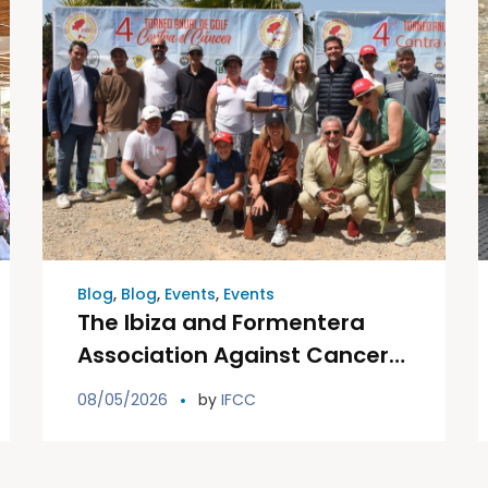
Blog
,
Blog
,
Events
,
Events
The Ibiza and Formentera
Association Against Cancer
is celebrating this Saturday
08/05/2026
by
IFCC
the fifth edition of its Golf
Tournament Against Cancer.