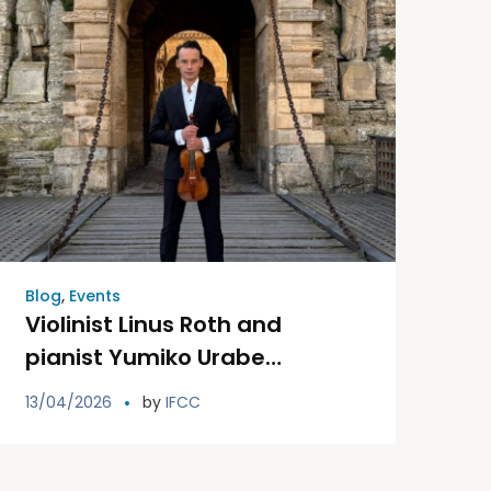
Blog
,
Events
Violinist Linus Roth and
pianist Yumiko Urabe
celebrate a charity concert in
13/04/2026
by
IFCC
favor of the Ibiza and
Formentera Association
Against Cancer.