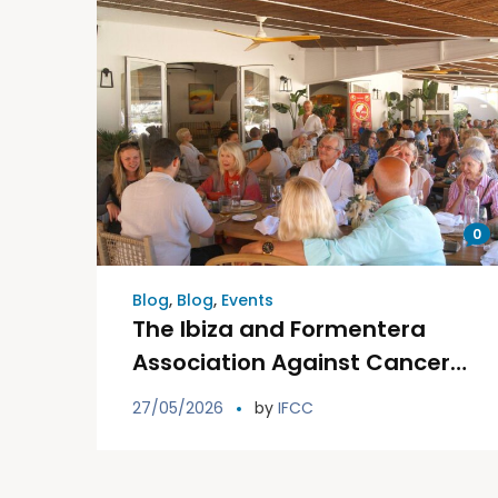
0
Blog
,
Blog
,
Events
The Ibiza and Formentera
Association Against Cancer
celebrates its 25th
27/05/2026
by
IFCC
anniversary with a big event
at Sonrojo Beach &
Chiringuito.