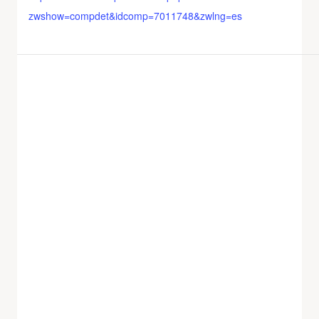
zwshow=compdet&idcomp=7011748&zwlng=es