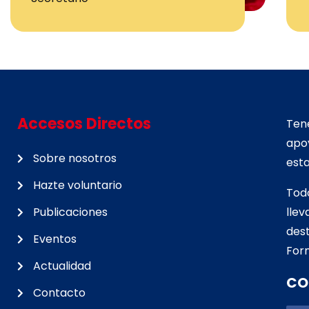
Accesos Directos
Tene
apo
Sobre nosotros
esta
Hazte voluntario
Tod
Publicaciones
lle
d
est
Eventos
For
Actualidad
CO
Contacto