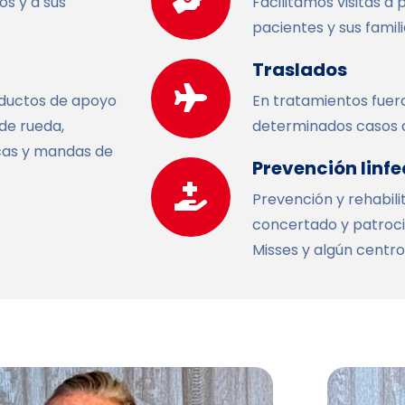
s y a sus
Facilitamos visitas a 
pacientes y sus famili
Traslados
oductos de apoyo
En tratamientos fuer
de rueda,
determinados casos co
cas y mandas de
Prevención lin
Prevención y rehabil
concertado y patroci
Misses y algún centro