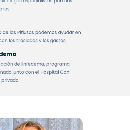
psicólogos especialistas para los
ares.
a de las Pitiusas podemos ayudar en
n los traslados y los gastos.
fedema
itación de linfedema, programa
nado junto con el Hospital Can
 privado.