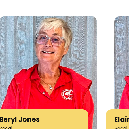
Beryl Jones
Elai
Vocal
Vocal