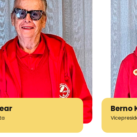
Fear
Berno 
ta
Vicepresid