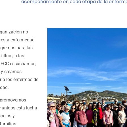
acompañamiento en cada etapa de la enferm
ganización no
a esta enfermedad
logremos para las
iltros, a las
e IFCC escuchamos,
 y creamos
r a los enfermos de
edad.
ue promovemos
e unidos esta lucha
socios y
familias.