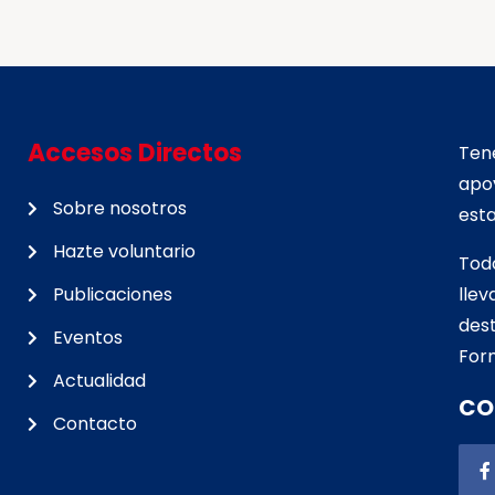
Accesos Directos
Tene
apo
Sobre nosotros
esta
Hazte voluntario
Tod
Publicaciones
lle
d
est
Eventos
For
Actualidad
CO
Contacto