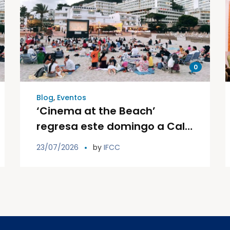
0
Blog
,
Eventos
‘Cinema at the Beach’
regresa este domingo a Cala
Llonga con una nueva sesión
23/07/2026
by
IFCC
de cine familiar solidario al
aire libre