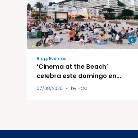
0
Blog
,
Eventos
‘Cinema at the Beach’
celebra este domingo en
Cala Llonga su segunda
07/08/2026
by
IFCC
sesión de cine familiar
solidario al aire libre