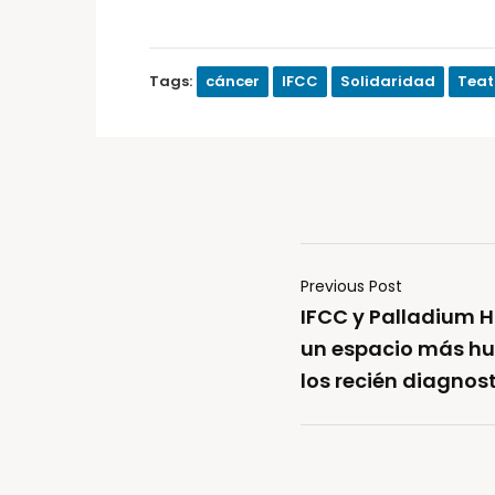
Tags:
cáncer
IFCC
Solidaridad
Teat
Previous Post
IFCC y Palladium H
un espacio más h
los recién diagnos