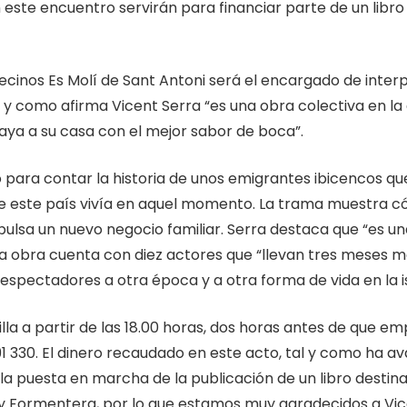
ste encuentro servirán para financiar parte de un libro 
vecinos Es Molí de Sant Antoni será el encargado de inter
y como afirma Vicent Serra “es una obra colectiva en la 
aya a su casa con el mejor sabor de boca”.
o para contar la historia de unos emigrantes ibicencos qu
 este país vivía en aquel momento. La trama muestra cóm
pulsa un nuevo negocio familiar. Serra destaca que “es u
la obra cuenta con diez actores que “llevan tres meses m
espectadores a otra época y a otra forma de vida en la is
lla a partir de las 18.00 horas, dos horas antes de que e
1 330. El dinero recaudado en este acto, tal y como ha a
la puesta en marcha de la publicación de un libro destin
 y Formentera, por lo que estamos muy agradecidos a Vic