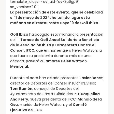
template_class=» av_uid=’av-3a6gp9′
sc_version=’1.0′]
La presentación de este evento, que se celebrará
el 11 de mayo de 2024, ha tenido lugar esta
mañana en el restaurante Hoyo 19 de Golf Ibiza
Golf Ibiza
ha acogido esta mañana la presentación
del
III Torneo de Golf Anual Solidario a Beneficio
de la Asociación Ibiza y Formentera Contra el
Cáncer, IFCC
, que en homenaje a Helen Watson, la
que fuera su presidenta durante más de una
década,
pasará a llamarse Helen Watson
Memorial.
Durante el acto han estado presentes
Javier Bonet
,
director de Deportes del Consell insular d’Eivissa;
Toni Ramón
, concejal de Deportes del
Ayuntamiento de Santa Eulària des Riu;
Xaquelina
Ana Perry
, nueva presidenta de IFCC;
Manolo de la
Osa,
marido de Helen Watson, y el
Comité
Ejecutivo de IFCC
.