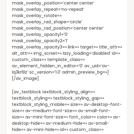
mask_overlay_position=’center center’
mask_overlay_repeat=’no-repeat’
mask_overlay_rotate=»
mask_overlay_rad_shape=’circle’
mask_overlay_rad_position=’center center’
mask_overlay_opacity1=’0′
mask_overlay_opacity2=’1′
mask_overlay_opacity3=» link=» target=» title_attr=»
alt_attr=» img_scrset=» lazy_loading=’disabled’ id=»
custom_class=» template_class=»
av_element_hidden_in_editor=’0′ av_uid=’av-
lq3kr6lz’ sc_version=’1.0′ admin_preview_bg=»]
[/av_image]
[av_textblock textblock_styling_align=»
textblock_styling=» textblock_styling_gap=»
textblock_styling_mobile=» size=» av-desktop-font-
size=» av-medium-font-size=» av-small-font-
size=» av-mini-font-size=» font_color=» color=» av-
desktop-hide=» av-medium-hide=» av-small-
hide=» av-mini-hide=» id=» custom_class=»