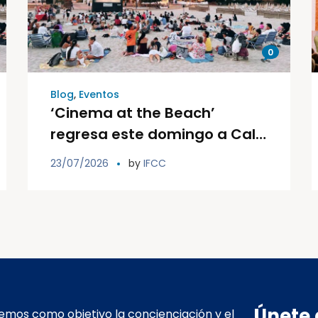
0
Blog
,
Eventos
‘Cinema at the Beach’
regresa este domingo a Cala
Llonga con una nueva sesión
23/07/2026
by
IFCC
de cine familiar solidario al
aire libre
Únete 
mos como objetivo la concienciación y el