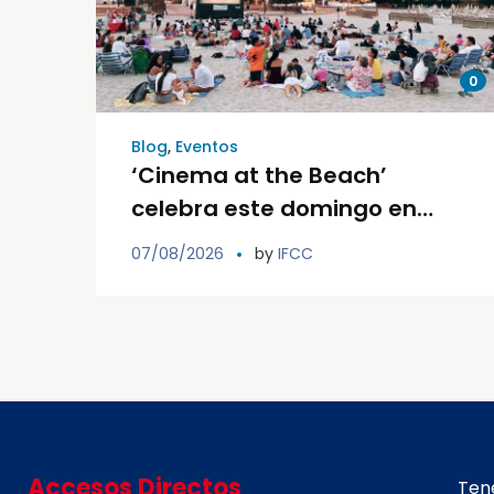
0
Blog
,
Eventos
‘Cinema at the Beach’
celebra este domingo en
Cala Llonga su segunda
07/08/2026
by
IFCC
sesión de cine familiar
solidario al aire libre
Accesos Directos
Tene