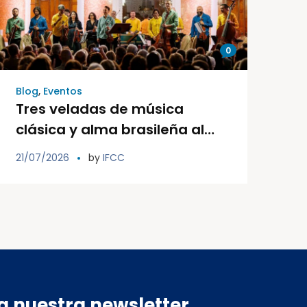
0
Blog
,
Eventos
Tres veladas de música
clásica y alma brasileña al
aire libre protagonizarán el
21/07/2026
by
IFCC
Festival Internacional Ibiza
Conciertos del 29 al 31 de
agosto
a nuestra newsletter