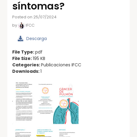
síntomas?
Posted on 25/07/2024
by
IFCC
Descarga
File Type:
pdf
File Size:
195 KB
Categories:
Publicaciones IFCC
Downloads:
1