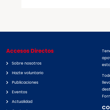
Accesos Directos
Tene
apo
Sobre nosotros
esta
Hazte voluntario
Tod
Publicaciones
lle
d
est
Eventos
For
Actualidad
CO