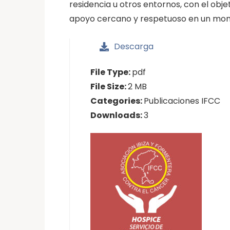
residencia u otros entornos, con el obje
apoyo cercano y respetuoso en un mom
Descarga
File Type:
pdf
File Size:
2 MB
Categories:
Publicaciones IFCC
Downloads:
3