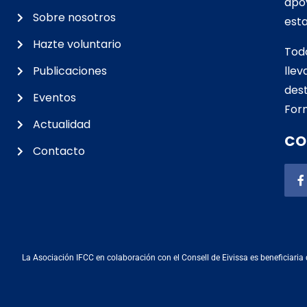
apo
Sobre nosotros
esta
Hazte voluntario
Tod
Publicaciones
lle
d
est
Eventos
For
Actualidad
CO
Contacto
La Asociación IFCC en colaboración con el Consell de Eivissa es beneficiaria 