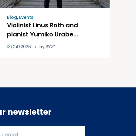
Blog
,
Events
Violinist Linus Roth and
pianist Yumiko Urabe
celebrate a charity concert in
13/04/2026
by
IFCC
favor of the Ibiza and
Formentera Association
Against Cancer.
ur newsletter