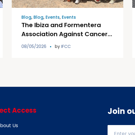
Blog
,
Blog
,
Events
,
Events
The Ibiza and Formentera
Association Against Cancer
is celebrating this Saturday
08/05/2026
by
IFCC
the fifth edition of its Golf
Tournament Against Cancer.
rect Access
Join o
bout Us