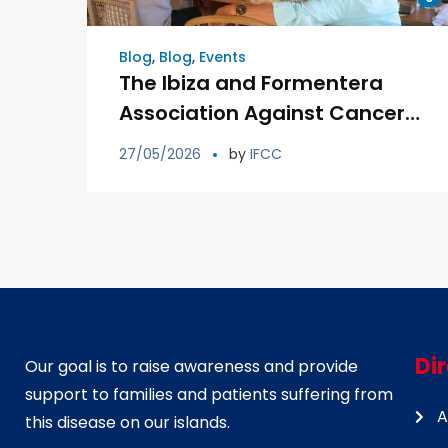
Blog
,
Blog
,
Events
The Ibiza and Formentera
Association Against Cancer
celebrates its 25th
27/05/2026
by
IFCC
anniversary with a big event
at Sonrojo Beach &
Chiringuito.
Di
Our goal is to raise awareness and provide
support to families and patients suffering from
A
this disease on our islands.