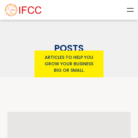
POSTS
ARTICLES TO HELP YOU
GROW YOUR BUSINESS
BIG OR SMALL.