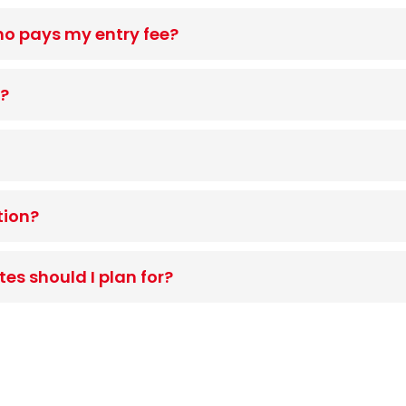
o pays my entry fee?
s?
tion?
es should I plan for?