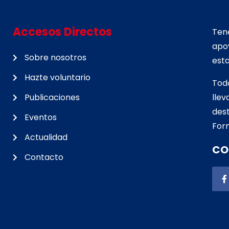
Accesos Directos
Tene
apo
Sobre nosotros
esta
Hazte voluntario
Tod
Publicaciones
lle
d
est
Eventos
For
Actualidad
CO
Contacto