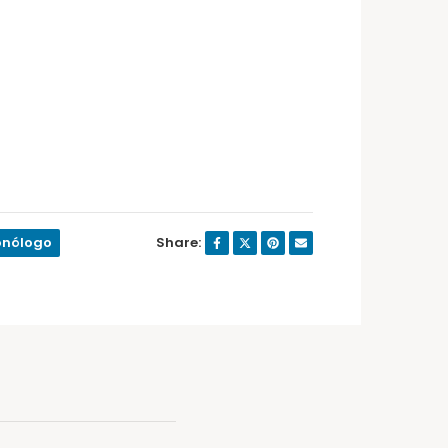
nólogo
Share: