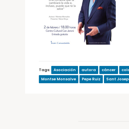
Tags:
Asociación
autora
cáncer
col
Montse Monsalve
Pepe Ruiz
Sant Josep