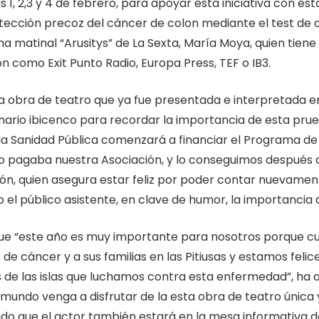
s 1, 2,3 y 4 de febrero, para apoyar esta iniciativa con es
detección precoz del cáncer de colon mediante el test de
a matinal “Arusitys” de La Sexta, María Moya, quien tiene
 como Exit Punto Radio, Europa Press, TEF o IB3.
 obra de teatro que ya fue presentada e interpretada en
ario ibicenco para recordar la importancia de esta prueb
la Sanidad Pública comenzará a financiar el Programa de
o pagaba nuestra Asociación, y lo conseguimos después 
ón, quien asegura estar feliz por poder contar nuevament
el público asistente, en clave de humor, la importancia d
ue “este año es muy importante para nosotros porque c
e cáncer y a sus familias en las Pitiusas y estamos feli
 de las islas que luchamos contra esta enfermedad”, ha
ndo venga a disfrutar de la esta obra de teatro única y 
zado que el actor también estará en la mesa informativa