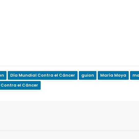
on
Día Mundial Contra el Cáncer
guion
María Moya
mo
 Contra el Cáncer