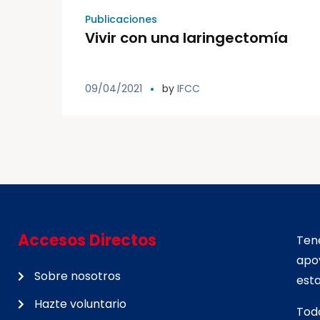
Publicaciones
Vivir con una laringectomía
09/04/2021
by
IFCC
Accesos Directos
Tene
apo
Sobre nosotros
esta
Hazte voluntario
Tod