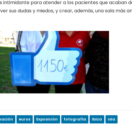
intimidante para atender a los pacientes que acaban de
lver sus dudas y miedos, y crear, además, una sala más 
.
nación
euros
Exposición
fotografía
Ibiza
isla