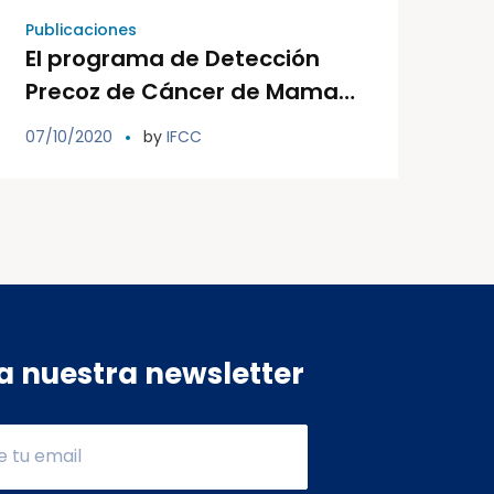
Publicaciones
El programa de Detección
Precoz de Cáncer de Mama
de Ib-Salut
07/10/2020
by
IFCC
a nuestra newsletter