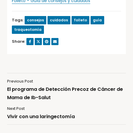
Folleto – Guía de consejos y cuidados
Tags:
consejos
cuidados
folleto
guía
traqueotomía
Share:
Previous Post
El programa de Detección Precoz de Cáncer de
Mama de Ib-Salut
Next Post
Vivir con una laringectomía