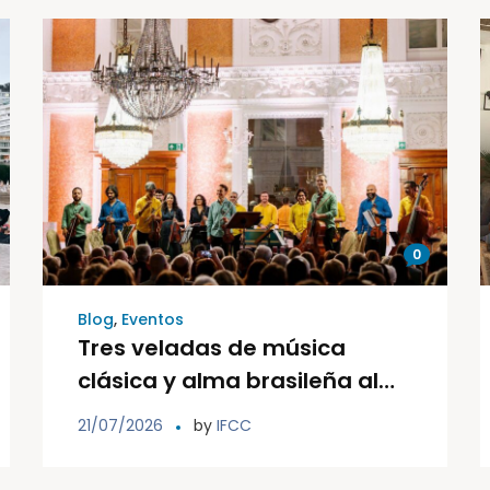
0
Blog
,
Eventos
Tres veladas de música
clásica y alma brasileña al
aire libre protagonizarán el
21/07/2026
by
IFCC
Festival Internacional Ibiza
Conciertos del 29 al 31 de