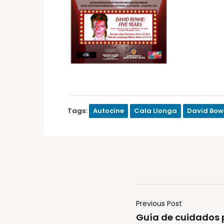
Tags:
Autocine
Cala Llonga
David Bow
Previous Post
Guía de cuidados 