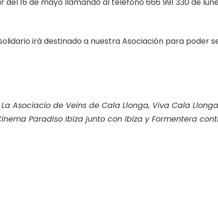
 del 16 de mayo llamando al teléfono 666 991 330 de lunes
olidario irá destinado a nuestra Asociación para poder s
 La Asociacío de Veins de Cala Llonga, Viva Cala Llong
, Cinema Paradiso Ibiza junto con Ibiza y Formentera cont