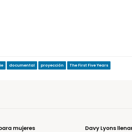
ie
documental
proyección
The First Five Years
para mujeres
Davy Lyons llenar