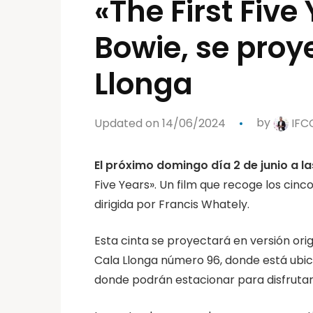
«The First Fiv
Bowie, se proy
Llonga
Updated on 14/06/2024
by
IFC
El próximo domingo día 2 de junio a l
Five Years». Un film que recoge los cin
dirigida por Francis Whately.
Esta cinta se proyectará en versión orig
Cala Llonga número 96, donde está ubica
donde podrán estacionar para disfrutar 