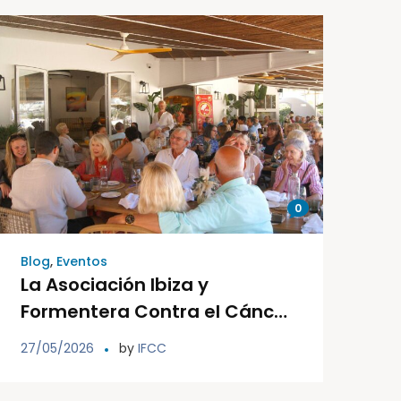
0
Blog
,
Eventos
La Asociación Ibiza y
Formentera Contra el Cáncer
celebra su 25 aniversario con
27/05/2026
by
IFCC
un gran evento en Sonrojo
Beach & Chiringuito