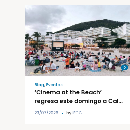
0
Blog
,
Eventos
‘Cinema at the Beach’
regresa este domingo a Cala
Llonga con una nueva sesión
23/07/2026
by
IFCC
de cine familiar solidario al
aire libre