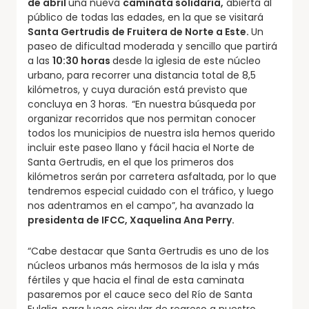
de abril
una nueva
caminata solidaria,
abierta al
público de todas las edades, en la que se visitará
Santa Gertrudis de Fruitera de Norte a Este.
Un
paseo de dificultad moderada y sencillo que partirá
a las
10:30 horas
desde la iglesia de este núcleo
urbano, para recorrer una distancia total de 8,5
kilómetros, y cuya duración está previsto que
concluya en 3 horas.
“En nuestra búsqueda por
organizar recorridos que nos permitan conocer
todos los municipios de nuestra isla hemos querido
incluir este paseo llano y fácil hacia el Norte de
Santa Gertrudis, en el que los primeros dos
kilómetros serán por carretera asfaltada, por lo que
tendremos especial cuidado con el tráfico, y luego
nos adentramos en el campo”, ha avanzado la
presidenta de IFCC, Xaquelina Ana Perry.
“Cabe destacar que Santa Gertrudis es uno de los
núcleos urbanos más hermosos de la isla y más
fértiles y que hacia el final de esta caminata
pasaremos por el cauce seco del Río de Santa
Eulalia, para luego circular de regreso a nuestro