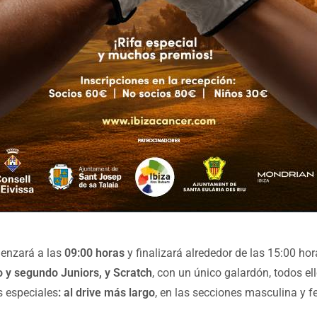
menzará a las
09:00 horas
y finalizará alrededor de las 15:00 hor
o y segundo Juniors, y Scratch
, con un único galardón, todos e
s especiales
: al drive más largo
, en las secciones masculina y 