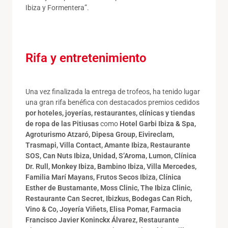
Ibiza y Formentera”.
Rifa y entretenimiento
Una vez finalizada la entrega de trofeos, ha tenido lugar
una gran rifa benéfica con destacados premios cedidos
por hoteles, joyerías, restaurantes, clínicas y tiendas
de ropa de las Pitiusas
como
Hotel Garbi Ibiza & Spa,
Agroturismo Atzaró
,
Dipesa Group, Eivireclam,
Trasmapi,
Villa Contact, Amante Ibiza, Restaurante
SOS, Can Nuts Ibiza, Unidad,
S’Aroma, Lumon,
Clínica
Dr. Rull, Monkey Ibiza, Bambino Ibiza,
Villa Mercedes,
Familia Marí Mayans, Frutos Secos Ibiza, Clínica
Esther de Bustamante, Moss Clinic,
The Ibiza Clinic,
Restaurante Can Secret, Ibizkus, Bodegas Can Rich,
Vino & Co,
Joyería Viñets, Elisa Pomar, Farmacia
Francisco Javier
Koni
n
ck
x Álvarez
, Restaurante