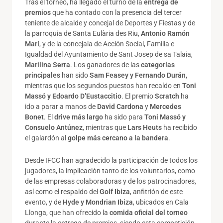
Tras el torneo, ha llegado el turno de la
entrega de
premios
que ha contado con la presencia del tercer
teniente de alcalde y concejal de Deportes y Fiestas y de
la parroquia de Santa Eulària des Riu,
Antonio Ramón
Marí
, y de la concejala de Acción Social, Familia e
Igualdad del Ayuntamiento de Sant Josep de sa Talaia,
Marilina Serra
. Los ganadores de las
categorías
principales
han sido
Sam Feas
e
y
y
Fernando Durán
,
mientras que los segundos puestos han recaído en
Toni
Massó
y
Edoardo D’Eustaccitio
. El premio
Scratch
ha
ido a parar a manos de
David Cardona
y
Mercedes
Bonet
. El
drive más largo
ha sido para
Toni Massó
y
Consuelo Antúnez
, mientras que
Lars Heuts
ha recibido
el galardón al
golpe más cercano a la bandera
.
Desde IFCC han agradecido la participación de todos los
jugadores, la implicación tanto de los voluntarios, como
de las empresas colaboradoras y de los patrocinadores,
así como el respaldo del
Golf Ibiza
, anfitrión de este
evento, y de
Hyde y Mondrian Ibiza
, ubicados en Cala
Llonga, que han ofrecido la
comida oficial del torneo
durante la entrega de premios, siendo esta competición