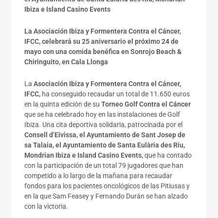
Ibiza e
Island
Casino Events
L
a Asociación Ibiza y Formentera Contra el Cáncer,
IFCC, celebrará su 25 aniversario
el próximo 24 de
mayo
con una comida benéfica en Sonrojo Beach &
Chiringuito
, en Cala Llonga
La
Asociación Ibiza y Formentera Contra el Cáncer,
IFCC,
ha conseguido recaudar un total de 11.650 euros
en la quinta edición de su
Torneo Golf Contra el Cáncer
que se ha celebrado hoy en las instalaciones de Golf
Ibiza. Una cita deportiva solidaria, patrocinada por el
Consell d’Eivissa,
el Ayuntamiento de Sant Josep de
sa Talaia, el Ayuntamiento de Santa Eulària des Riu,
Mondrian Ibiza e
Island
Casino Events,
que ha contado
con la participación de un total 79 jugadores que han
competido a lo largo de la mañana para recaudar
fondos para los pacientes oncológicos de las Pitiusas y
en la que Sam Feasey y Fernando Durán se han alzado
con la victoria.