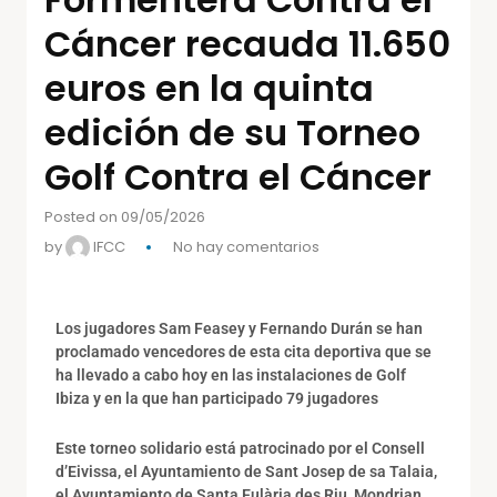
Cáncer recauda 11.650
euros en la quinta
edición de su Torneo
Golf Contra el Cáncer
Posted on 09/05/2026
by
IFCC
No hay comentarios
Los jugadores
Sam Feas
e
y y Fernando Durán
se han
proclamado vencedores
de
esta cita deportiva
que se
ha llevado a cabo hoy en las instalaciones de Golf
Ibiza y en la que han participado
79
jugadores
Este
torneo
solidario
está patrocinado por el Consell
d’Eivissa
,
el Ayuntamiento de Sant Josep de sa Talaia,
el Ayuntamiento de Santa Eulària des
Riu, Mondrian