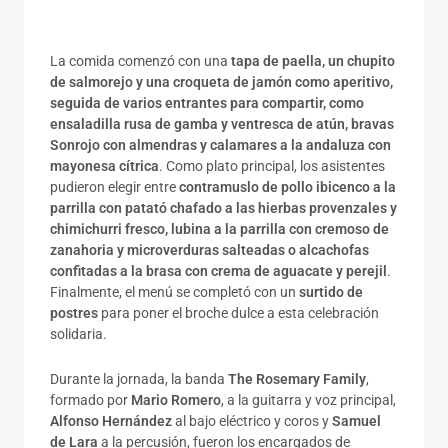
La comida comenzó con una
tapa de paella, un chupito
de salmorejo y una croqueta de jamón como aperitivo,
seguida de varios entrantes para compartir, como
ensaladilla rusa de gamba y ventresca de atún, bravas
Sonrojo con almendras y calamares a la andaluza con
mayonesa cítrica
. Como plato principal, los asistentes
pudieron elegir entre
contramuslo de pollo ibicenco a la
parrilla con patató chafado a las hierbas provenzales y
chimichurri fresco, lubina a la parrilla con cremoso de
zanahoria y microverduras salteadas o alcachofas
confitadas a la brasa con crema de aguacate y perejil
.
Finalmente, el menú se completó con un
surtido de
postres
para poner el broche dulce a esta celebración
solidaria.
Durante la jornada, la banda
The Rosemary Family
,
formado por
Mario Romero
, a la guitarra y voz principal,
Alfonso Hernández
al bajo eléctrico y coros y
Samuel
de Lara
a la percusión, fueron los encargados de