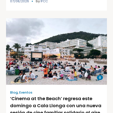
07/08/2026
by
IFCC
0
Blog
,
Eventos
‘Cinema at the Beach’ regresa este
domingo a Cala Llonga con una nueva
sesión de cine familiar solidario al aire