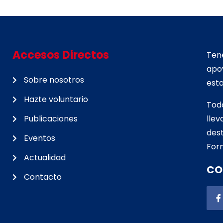
Accesos Directos
Tene
apo
Sobre nosotros
esta
Hazte voluntario
Tod
Publicaciones
lle
d
est
Eventos
For
Actualidad
CO
Contacto