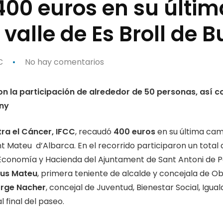
400 euros en su últi
 valle de Es Broll de 
C
No hay comentarios
on la participación de alrededor de 50 personas, así 
any
ra el Cáncer, IFCC
, recaudó
400 euros
en su última cami
nt Mateu d’Albarca. En el recorrido participaron un total
 Economía y Hacienda del Ajuntament de Sant Antoni de 
us Mateu
, primera teniente de alcalde y concejala de Ob
rge Nacher
, concejal de Juventud, Bienestar Social, Igua
l final del paseo.