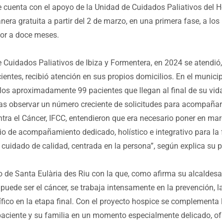
ue cuenta con el apoyo de la Unidad de Cuidados Paliativos del H
nera gratuita a partir del 2 de marzo, en una primera fase, a lo
ior a doce meses.
e Cuidados Paliativos de Ibiza y Formentera, en 2024 se atendi
ientes, recibió atención en sus propios domicilios. En el municip
los aproximadamente 99 pacientes que llegan al final de su vi
ras observar un número creciente de solicitudes para acompañar 
ntra el Cáncer, IFCC, entendieron que era necesario poner en m
io de acompañamiento dedicado, holístico e integrativo para la fa
 cuidado de calidad, centrada en la persona”, según explica su 
o de Santa Eulària des Riu con la que, como afirma su alcaldesa
ede ser el cáncer, se trabaja intensamente en la prevención, l
o en la etapa final. Con el proyecto hospice se complementa la
l paciente y su familia en un momento especialmente delicado, 