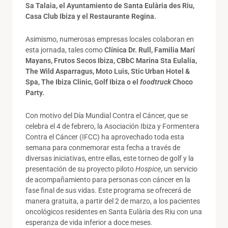
Sa Talaia, el Ayuntamiento de Santa Eulària des Riu,
Casa Club Ibiza y el Restaurante Regina.
Asimismo, numerosas empresas locales colaboran en
esta jornada, tales como
Clínica Dr. Rull, Familia Marí
Mayans, Frutos Secos Ibiza, CBbC Marina Sta Eulalia,
The Wild Asparragus, Moto Luis, Stic Urban Hotel &
Spa, The Ibiza Clinic, Golf Ibiza o el
foodtruck
Choco
Party.
Con motivo del Día Mundial Contra el Cáncer, que se
celebra el 4 de febrero, la Asociación Ibiza y Formentera
Contra el Cáncer (IFCC) ha aprovechado toda esta
semana para conmemorar esta fecha a través de
diversas iniciativas, entre ellas, este torneo de golf y la
presentación de su proyecto piloto
Hospice
, un servicio
de acompañamiento para personas con cáncer en la
fase final de sus vidas. Este programa se ofrecerá de
manera gratuita, a partir del 2 de marzo, a los pacientes
oncológicos residentes en Santa Eulària des Riu con una
esperanza de vida inferior a doce meses.