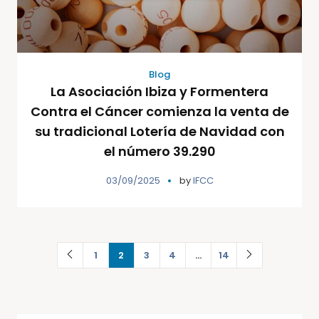
Blog
La Asociación Ibiza y Formentera
Contra el Cáncer comienza la venta de
su tradicional Lotería de Navidad con
el número 39.290
03/09/2025
by
IFCC
1
2
3
4
…
14