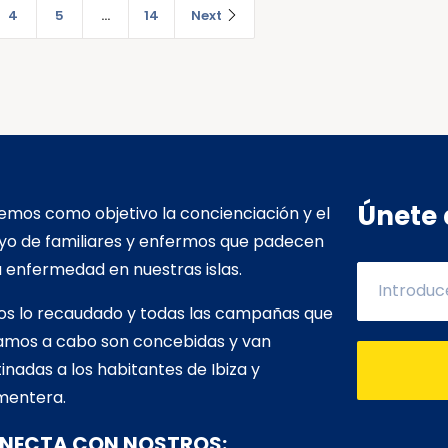
4
5
…
14
Next
Únete 
mos como objetivo la concienciación y el
yo de familiares y enfermos que padecen
 enfermedad en nuestras islas.
os lo recaudado y todas las campañas que
vamos a cabo son concebidas y van
inadas a los habitantes de Ibiza y
mentera.
NECTA CON NOSTROS: