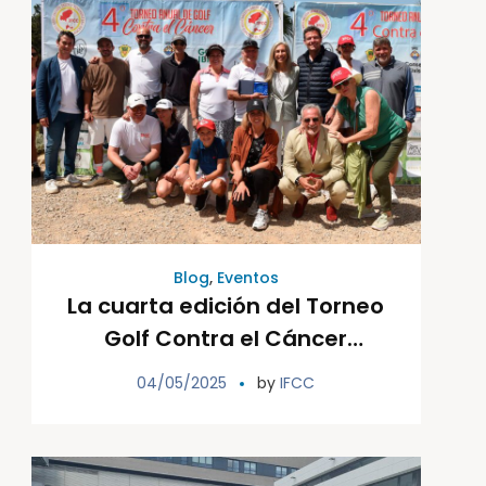
Blog
,
Eventos
La cuarta edición del Torneo
Golf Contra el Cáncer
recauda 12.000 euros a
04/05/2025
by
IFCC
beneficio de Ibiza y
Formentera Contra el
Cáncer