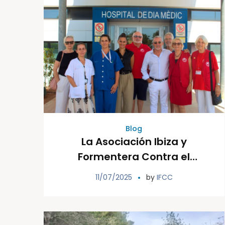
Blog
La Asociación Ibiza y
Formentera Contra el
Cáncer, IFCC, dona 20
11/07/2025
by
IFCC
sillones para la sala de
espera de radiología del
Hospital Can Misses