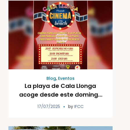
Blog
,
Eventos
La playa de Cala Llonga
acoge desde este domingo
‘Cinema at the Beach’ el
17/07/2025
by
IFCC
ciclo de cine familiar
gratuito y solidario del
verano