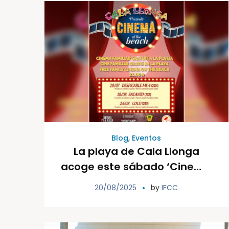
Blog
,
Eventos
La playa de Cala Llonga
acoge este sábado ‘Cinema
at the Beach’ con la
20/08/2025
by
IFCC
proyección solidaria, a
beneficio de IFCC, de la
película Coco