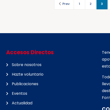
Prev
1
2
3
Accesos Directos
Tene
apo
Sobre nosotros
esta
Hazte voluntario
Tod
Publicaciones
lle
d
est
Eventos
For
Actualidad
CO