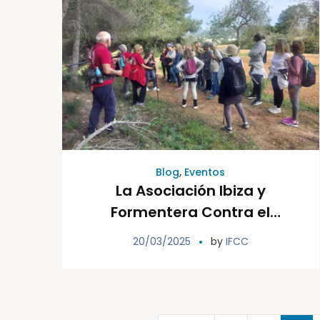
Blog
,
Eventos
La Asociación Ibiza y
Formentera Contra el
Cáncer apuesta por el
20/03/2025
by
IFCC
deporte con una nueva
caminata solidaria este
domingo por Sant Miquel de
Balansat