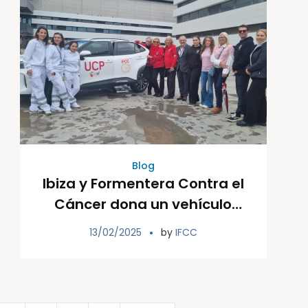
Blog
Ibiza y Formentera Contra el
Cáncer dona un vehículo
para los Cuidados Paliativos
13/02/2025
by
IFCC
domiciliarios del Área de
Salud